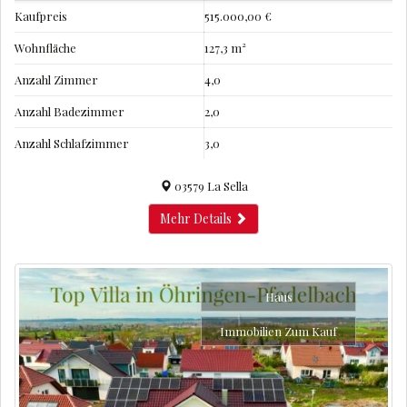
Kaufpreis
515.000,00 €
Wohnfläche
127,3 m²
Anzahl Zimmer
4,0
Anzahl Badezimmer
2,0
Anzahl Schlafzimmer
3,0
03579 La Sella
Mehr Details
Haus
Immobilien Zum Kauf